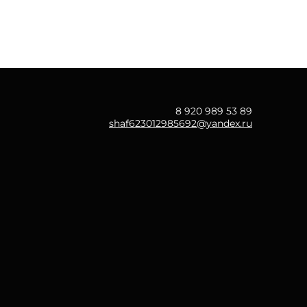
8 920 989 53 89
shaf623012985692@yandex.ru