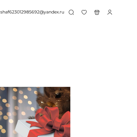
shaf623012985692@yandex.ru