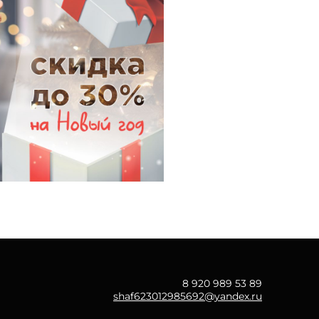
8 920 989 53 89
shaf623012985692@yandex.ru