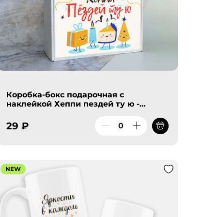
Коробка-бокс подарочная с
наклейкой Хеппи пездей ту ю -
тортики, без наполнителя
29 ₽
NEW