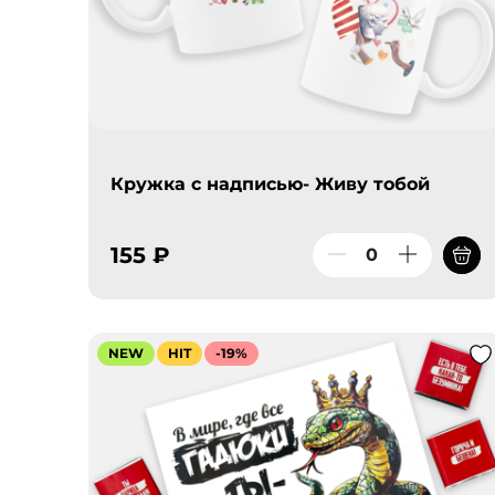
Кружка с надписью- Живу тобой
155 ₽
NEW
HIT
-19%