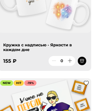
Кружка с надписью - Яркости в
каждом дне
155 ₽
NEW
HIT
-19%