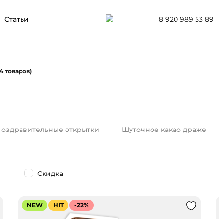
8 920 989 53 89
Статьи
4 товаров)
оздравительные открытки
Шуточное какао драже
Скидка
NEW
HIT
-22%