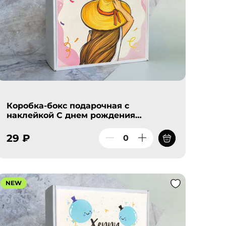
Коробка-бокс подарочная с
наклейкой С днем рождения
принцесса - шляпка, без
наполнителя
29 ₽
NEW