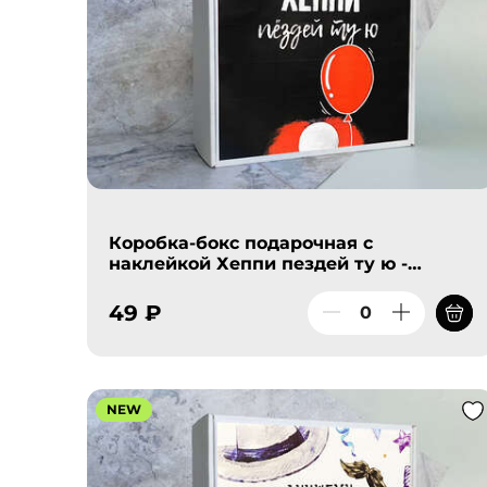
Коробка-бокс подарочная с
наклейкой Хеппи пездей ту ю -
шарик, без наполнителя
49 ₽
NEW