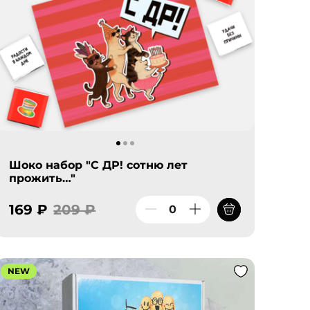
Шоко набор "С ДР! сотню лет
прожить…"
169 ₽
209 ₽
NEW