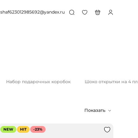
shaf623012985692@yandex.ru
Набор подарочных коробок
Шоко открытки на 4 пл
Показать
NEW
HIT
-23%