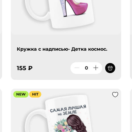
Кружка с надписью- Детка космос.
155 ₽
NEW
HIT