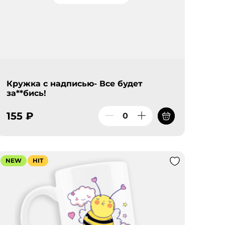
Кружка с надписью- Все будет
за**бись!
155 ₽
NEW
HIT