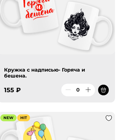
Кружка с надписью- Горяча и
бешена.
155 ₽
NEW
HIT