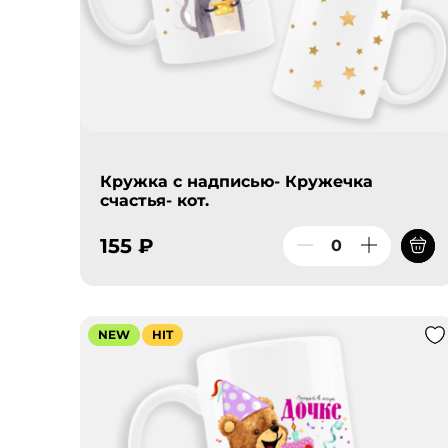
Кружка с надписью- Кружечка
счастья- кот.
155 ₽
NEW
HIT