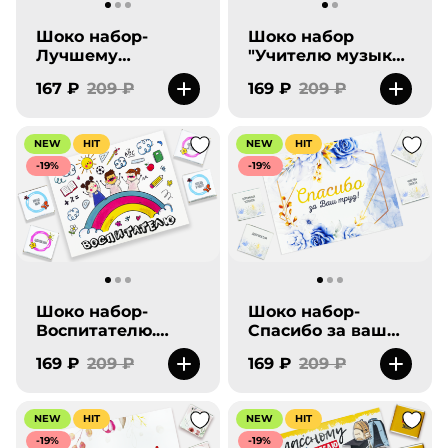
Шоко набор-
Шоко набор
Лучшему
"Учителю музыки"
учителю. Спасибо
ноты
167 ₽
209 ₽
169 ₽
209 ₽
за все!
NEW
HIT
NEW
HIT
-19%
-19%
Шоко набор-
Шоко набор-
Воспитателю.
Спасибо за ваш
Спасибо!
труд. От чистого
169 ₽
209 ₽
169 ₽
209 ₽
сердца.
NEW
HIT
NEW
HIT
-19%
-19%