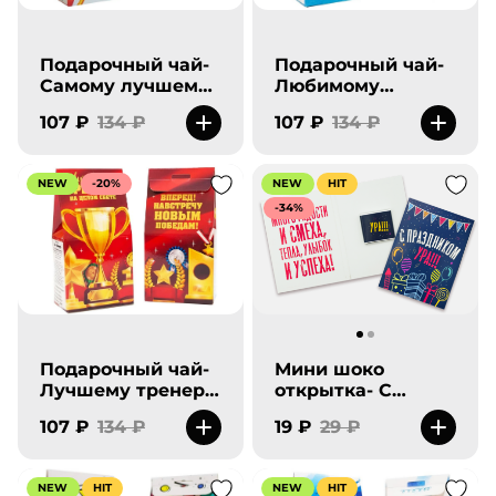
Подарочный чай-
Подарочный чай-
Самому лучшему
Любимому
учителю на земле.
воспитателю на
107 ₽
134 ₽
107 ₽
134 ₽
всем белом свете.
NEW
-20%
NEW
HIT
-34%
Подарочный чай-
Мини шоко
Лучшему тренеру
открытка- С
на целом свете.
праздником Ура.
107 ₽
134 ₽
19 ₽
29 ₽
Вперед!
NEW
HIT
NEW
HIT