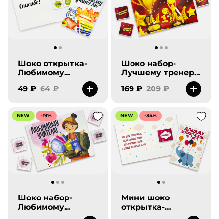
Шоко открытка-
Шоко набор-
Любимому
Лучшему тренеру.
учителю. Большое
От всей души
49 ₽
64 ₽
169 ₽
209 ₽
спасибо!
спасибо!
NEW
-19%
NEW
-34%
Шоко набор-
Мини шоко
Любимому
открытка-
учителю. Спасибо
Лучшему