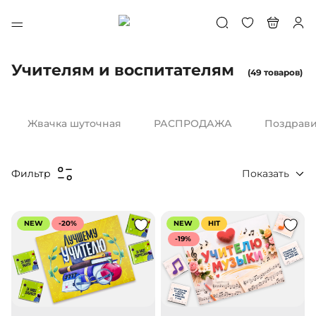
Учителям и воспитателям
(49 товаров)
Жвачка шуточная
РАСПРОДАЖА
Поздрави
Показать
Фильтр
NEW
-20%
NEW
HIT
-19%