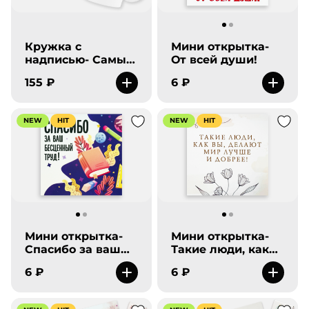
Кружка с
Мини открытка-
надписью- Самый
От всей души!
лучший учитель в
155 ₽
6 ₽
мире.
NEW
HIT
NEW
HIT
Мини открытка-
Мини открытка-
Спасибо за ваш
Такие люди, как
бесценный труд!
Вы, делают мир
6 ₽
6 ₽
лучше и добрее!