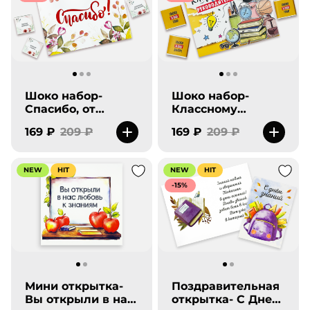
Шоко набор-
Шоко набор-
Спасибо, от
Классному
чистого сердца-
руководителю.
169 ₽
209 ₽
169 ₽
209 ₽
new
NEW
HIT
NEW
HIT
-15%
Мини открытка-
Поздравительная
Вы открыли в нас
открытка- С Днем