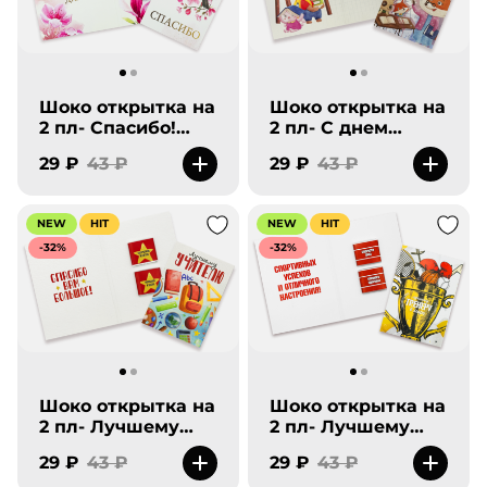
Шоко открытка на
Шоко открытка на
2 пл- Спасибо!
2 пл- С днем
Отличного
знаний. Здоровья,
29 ₽
43 ₽
29 ₽
43 ₽
настроения и
Удачи!
хорошего дня!
NEW
HIT
NEW
HIT
-32%
-32%
Шоко открытка на
Шоко открытка на
2 пл- Лучшему
2 пл- Лучшему
учителю. Спасибо
тренеру в мире.
29 ₽
43 ₽
29 ₽
43 ₽
вам большое.
Спортивных