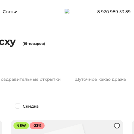
8 920 989 53 89
Статьи
асху
(19 товаров)
оздравительные открытки
Шуточное какао драже
Скидка
NEW
-23%