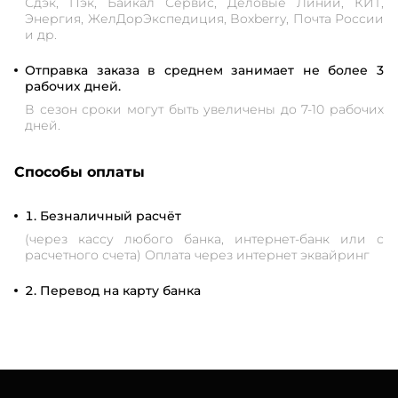
Сдэк, Пэк, Байкал Сервис, Деловые Линии, КИТ,
Энергия, ЖелДорЭкспедиция, Boxberry, Почта России
и др.
Отправка заказа в среднем занимает не более 3
рабочих дней.
В сезон сроки могут быть увеличены до 7-10 рабочих
дней.
Способы оплаты
Безналичный расчёт
(через кассу любого банка, интернет-банк или с
расчетного счета) Оплата через интернет эквайринг
Перевод на карту банка