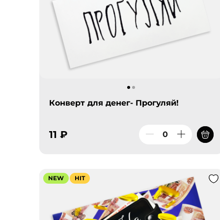
Конверт для денег- Прогуляй!
11 ₽
NEW
HIT