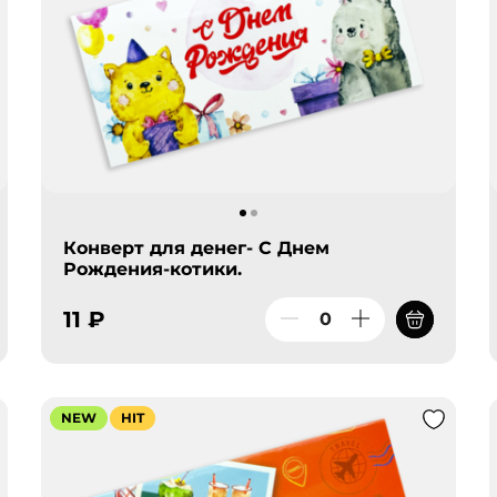
Конверт для денег- С Днем
Рождения-котики.
11 ₽
NEW
HIT