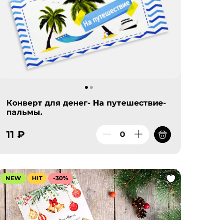
Конверт для денег- На путешествие-
пальмы.
11 ₽
NEW
HIT
-30%