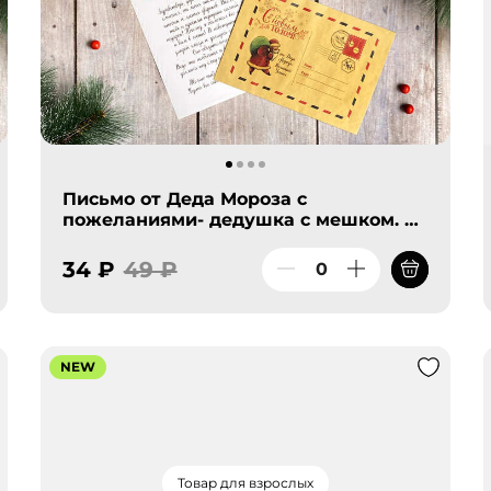
Письмо от Деда Мороза с
пожеланиями- дедушка с мешком. А
я приготовил тебе подарок, который
ты найдешь под елкой. Твой
34 ₽
49 ₽
Дедушка Мороз!
NEW
Товар для взрослых