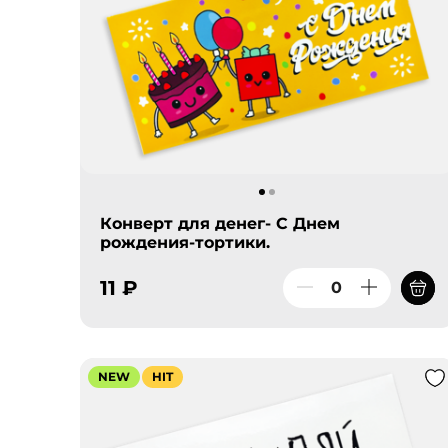
Конверт для денег- С Днем
рождения-тортики.
11 ₽
NEW
HIT