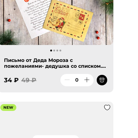
Письмо от Деда Мороза с
пожеланиями- дедушка со списком.
А я приготовил тебе подарок,
который ты найдешь под елкой. Твой
34 ₽
49 ₽
Дедушка Мороз!
NEW