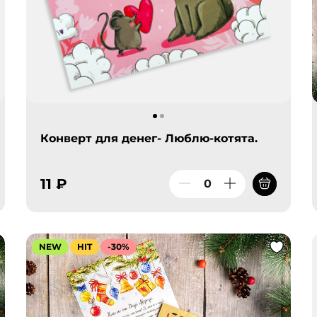
Конверт для денег- Люблю-котята.
11 ₽
NEW
HIT
-30%