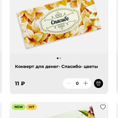
Конверт для денег- Спасибо- цветы
11 ₽
NEW
HIT