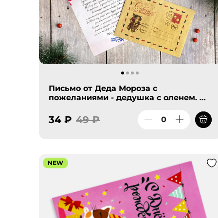
Письмо от Деда Мороза с
пожеланиями - дедушка с оленем. А
я его непременно исполню! Твой
Дедушка Мороз!
34 ₽
49 ₽
NEW