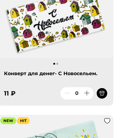
Конверт для денег- С Новосельем.
11 ₽
NEW
HIT