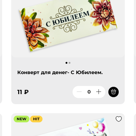
Конверт для денег- С Юбилеем.
11 ₽
NEW
HIT