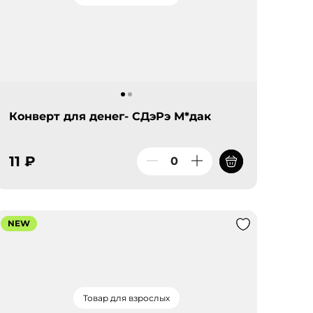
Конверт для денег- СДэРэ М*дак
11 ₽
NEW
Товар для взрослых