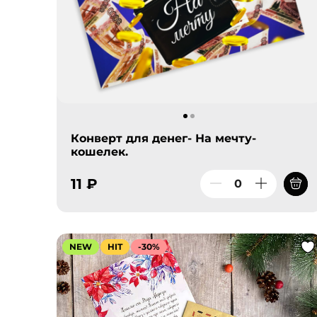
Конверт для денег- На мечту-
кошелек.
11 ₽
NEW
HIT
-30%