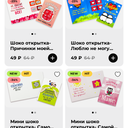
-23%
-23%
Шоко открытка-
Шоко открытка-
Причинки моей
Люблю не могу
любви к тебе.
без тебя-панды.
49 ₽
64 ₽
49 ₽
64 ₽
NEW
HIT
NEW
HIT
-34%
-34%
Мини шоко
Мини шоко
открытка- Самому
открытка- Самой