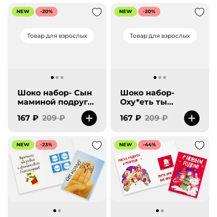
NEW
-20%
NEW
-20%
Товар для взрослых
Товар для взрослых
Шоко набор- Сын
Шоко набор-
маминой подруги.
Оху*еть ты
Самый лучший.
прекрасная. Ну ты
167 ₽
209 ₽
167 ₽
209 ₽
Спортсмен, Силач,
ваще такая...
Гений, Успешный.
NEW
-23%
NEW
-44%