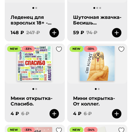
Леденец для
Шуточная жвачка-
взрослых 18+ -
Бесишь...
Больше чем у
148 ₽
247 ₽
59 ₽
74 ₽
бывшего-
Карамельный
экстазишь.
NEW
-33%
NEW
-33%
Мини открытка-
Мини открытка-
Спасибо.
От коллег.
4 ₽
6 ₽
4 ₽
6 ₽
NEW
-33%
NEW
-34%