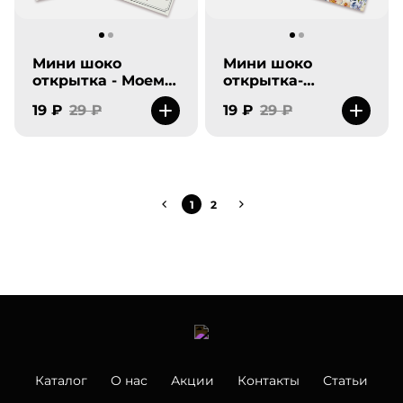
Мини шоко
Мини шоко
открытка - Моему
открытка-
котику.
Чувствую
19 ₽
29 ₽
19 ₽
29 ₽
пузиком.
1
2
Каталог
О нас
Акции
Контакты
Статьи