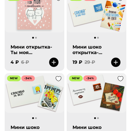
Мини открытка-
Мини шоко
Ты моя
открытка-
половинка.
Лучшему
4 ₽
6 ₽
19 ₽
29 ₽
репетитору на
свете
NEW
-34%
NEW
-34%
Мини шоко
Мини шоко