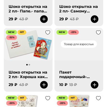
Шоко открытка на
Шоко открытка на
2 пл- Папе.- папа с
2 пл- Самому
девочкой. Улыбок
любимому папе-
29 ₽
43 ₽
29 ₽
43 ₽
фортуны, Огонька
лев. Здоровья,
и задора.
Удачи.
NEW
HIT
NEW
-23%
-32%
Товар для взрослых
Шоко открытка на
Пакет
2 пл- Хороша как
подарочный-
ни крути. Лучше
Говорят ты не
29 ₽
43 ₽
10 ₽
13 ₽
просто не найти!
тонешь.
NEW
HIT
NEW
HIT
-20%
-20%