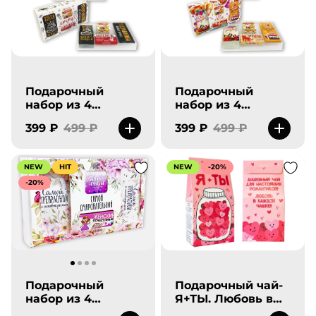
Подарочный
Подарочный
набор из 4
набор из 4
продуктов- Хеппи
продуктов- С
399 ₽
499 ₽
399 ₽
499 ₽
Пёздей.
днем рождения-
шарики.
NEW
HIT
NEW
-20%
-20%
Подарочный
Подарочный чай-
набор из 4
Я+ТЫ. Любовь в
продуктов- Самой
каждой чашке.