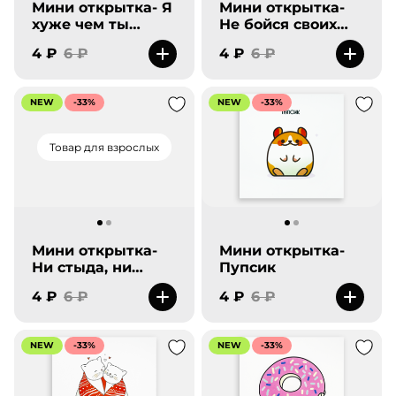
Мини открытка- Я
Мини открытка-
хуже чем ты
Не бойся своих
думаешь.
желаний- бойся
4 ₽
6 ₽
4 ₽
6 ₽
моих.
NEW
-33%
NEW
-33%
Товар для взрослых
Мини открытка-
Мини открытка-
Ни стыда, ни
Пупсик
совести, ничего
4 ₽
6 ₽
4 ₽
6 ₽
лишнего
NEW
-33%
NEW
-33%