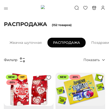
РАСПРОДАЖА
(152 товаров)
Жвачка шуточная
РАСПРОДАЖА
Поздрави
Показать
Фильтр
NEW
HIT
NEW
-20%
-20%