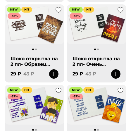
NEW
HIT
NEW
HIT
-32%
-32%
Шоко открытка на
Шоко открытка на
2 пл- Образец
2 пл- Очень
Настоящего
крутому перцу.
29 ₽
43 ₽
29 ₽
43 ₽
мужчины.
Круче только
Мужчина с
горы!
большой буквы.
NEW
HIT
NEW
HIT
-32%
-32%