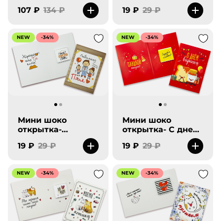
Лучшему папе на
107 ₽
134 ₽
19 ₽
29 ₽
земле.
NEW
-34%
NEW
-34%
Мини шоко
Мини шоко
открытка-
открытка- С днем
Любимому
варенья.
19 ₽
29 ₽
19 ₽
29 ₽
самому лучшему
папе.
NEW
-34%
NEW
-34%