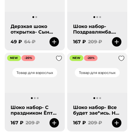
Дерзкая шоко
Шоко набор-
открытка- Сын
Поздравлямба.
маминой подруги.
Все будет круто.
49 ₽
64 ₽
167 ₽
209 ₽
Ты №1
NEW
-20%
NEW
-20%
Товар для взрослых
Товар для взрослых
Шоко набор- С
Шоко набор- Все
праздником Ёпта.
будет зае*ись. Но
Короче, вот
это не точно.
167 ₽
209 ₽
167 ₽
209 ₽
подарок.