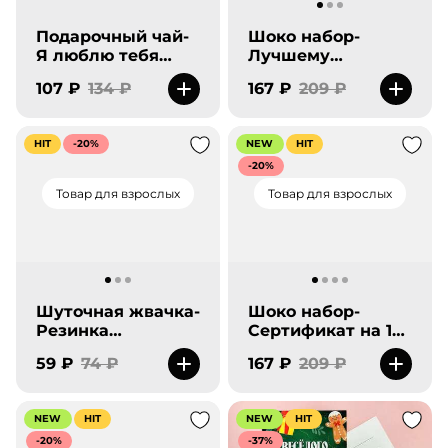
Подарочный чай-
Шоко набор-
Я люблю тебя
Лучшему
очень сильно.
учителю. Спасибо
107 ₽
134 ₽
167 ₽
209 ₽
за все!
HIT
-20%
NEW
HIT
-20%
Товар для взрослых
Товар для взрослых
Шуточная жвачка-
Шоко набор-
Резинка
Сертификат на 12
Классическая.
Мин*тов-new
59 ₽
74 ₽
167 ₽
209 ₽
NEW
HIT
NEW
HIT
-20%
-37%