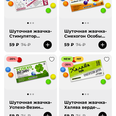
Шуточная жвачка-
Шуточная жвачка-
Стимулятор
Смехогон Особый
Гениальных идей-
Народный- New
59 ₽
74 ₽
59 ₽
74 ₽
New
-20%
NEW
HIT
-20%
Шуточная жвачка-
Шуточная жвачка-
Успехо-Везин
Халява верде-
Природный- New
New
59 ₽
74 ₽
59 ₽
74 ₽