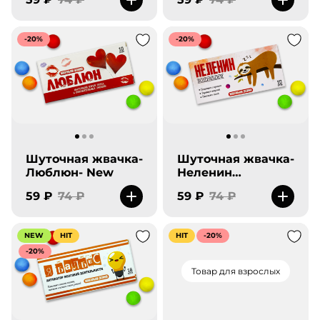
-20%
-20%
Шуточная жвачка-
Шуточная жвачка-
Люблюн- New
Неленин
бодрящий- New
59 ₽
74 ₽
59 ₽
74 ₽
NEW
HIT
HIT
-20%
-20%
Товар для взрослых