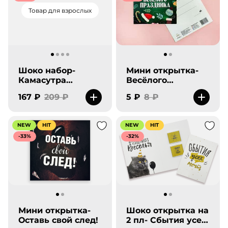
Товар для взрослых
Шоко набор-
Мини открытка-
Камасутра
Весёлого
территория
праздника.
167 ₽
209 ₽
5 ₽
8 ₽
страсти-new
NEW
HIT
NEW
HIT
-33%
-32%
Мини открытка-
Шоко открытка на
Оставь свой след!
2 пл- Сбытия усех