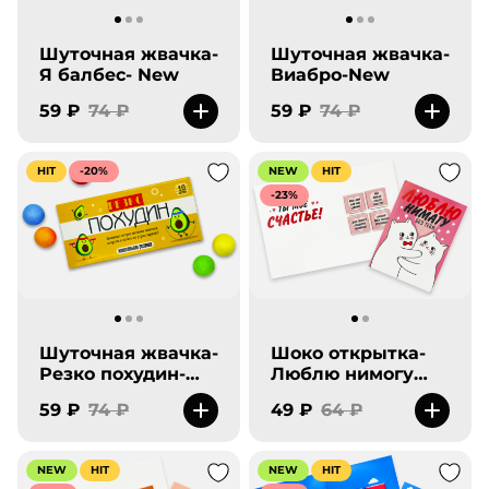
Шуточная жвачка-
Шуточная жвачка-
Я балбес- New
Виабро-New
59 ₽
74 ₽
59 ₽
74 ₽
HIT
-20%
NEW
HIT
-23%
Шуточная жвачка-
Шоко открытка-
Резко похудин-
Люблю нимогу
New
без тебя.
59 ₽
74 ₽
49 ₽
64 ₽
NEW
HIT
NEW
HIT