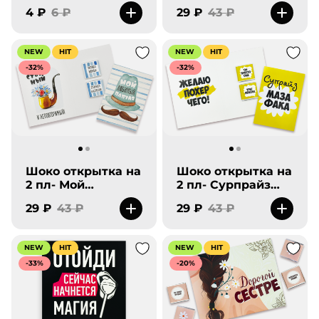
мечт.
4 ₽
6 ₽
29 ₽
43 ₽
NEW
HIT
NEW
HIT
-32%
-32%
Шоко открытка на
Шоко открытка на
2 пл- Мой
2 пл- Сурпрайз
любимый папуля.
маза фака.
29 ₽
43 ₽
29 ₽
43 ₽
NEW
HIT
NEW
HIT
-33%
-20%