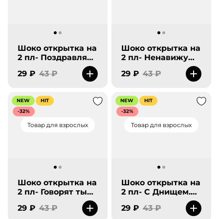
Шоко открытка на
Шоко открытка на
2 пл- Поздравляю
2 пл- Ненавижу
Балбес. От всей
тебя меньше всех.
29 ₽
43 ₽
29 ₽
43 ₽
души.
Таких еще
поискать надо!
NEW
HIT
NEW
HIT
-32%
-32%
Товар для взрослых
Товар для взрослых
Шоко открытка на
Шоко открытка на
2 пл- Говорят ты
2 пл- С Днищем.
не тонешь. Все
Всего хорошего
29 ₽
43 ₽
29 ₽
43 ₽
будет чики-пуки.
короч.