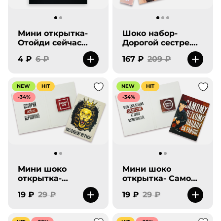
Мини открытка-
Шоко набор-
Отойди сейчас
Дорогой сестре.
начнется магия.
Ты просто
4 ₽
6 ₽
167 ₽
209 ₽
совершенство!
NEW
HIT
NEW
HIT
-34%
-34%
Мини шоко
Мини шоко
открытка-
открытка- Самому
Настоящему
четкому пацану
19 ₽
29 ₽
19 ₽
29 ₽
мужчине. Покоряй
на районе. Все
новые вершины!
мечты сбудутся.
Попутного ветра!