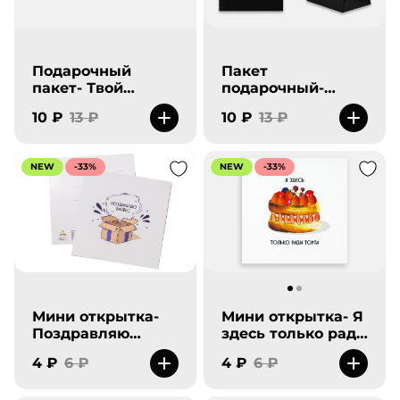
Подарочный
Пакет
пакет- Твой
подарочный-
подарок на дне
Я+ТЫ= Любовь
10 ₽
13 ₽
10 ₽
13 ₽
как и ты.
NEW
-33%
NEW
-33%
Мини открытка-
Мини открытка- Я
Поздравляю
здесь только ради
балбес
торта
4 ₽
6 ₽
4 ₽
6 ₽