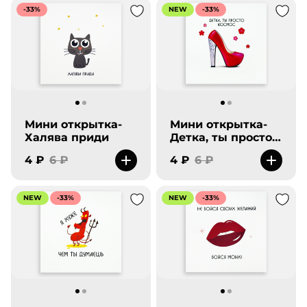
-33%
NEW
-33%
Мини открытка-
Мини открытка-
Халява приди
Детка, ты просто
космос
4 ₽
6 ₽
4 ₽
6 ₽
NEW
-33%
NEW
-33%