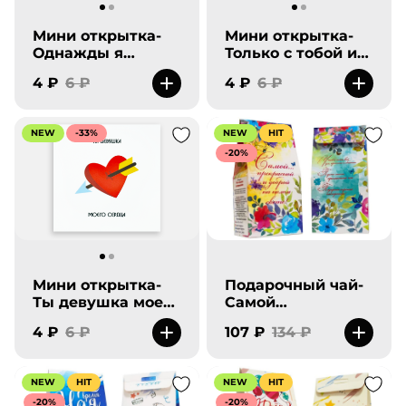
Мини открытка-
Мини открытка-
Однажды я
Только с тобой и
загадала тебя и
навсегда.
4 ₽
6 ₽
4 ₽
6 ₽
ты сбылся
NEW
-33%
NEW
HIT
-20%
Мини открытка-
Подарочный чай-
Ты девушка моего
Самой
сердца
прекрасной на
4 ₽
6 ₽
107 ₽
134 ₽
свете.
NEW
HIT
NEW
HIT
-20%
-20%