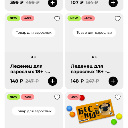
399 ₽
499 ₽
107 ₽
134 ₽
очаровательной.
NEW
-40%
NEW
-40%
Товар для взрослых
Товар для взрослых
Леденец для
Леденец для
взрослых 18+ -
взрослых 18+ -
Очень- Очень
Любимка -
148 ₽
247 ₽
148 ₽
247 ₽
HAPPY END.
Карамельный
сюрпрайз.
NEW
-40%
-20%
Товар для взрослых