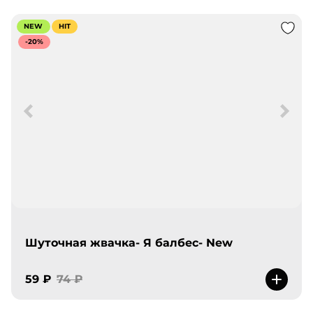
NEW
HIT
-20%
Шуточная жвачка- Я балбес- New
59 ₽
74 ₽