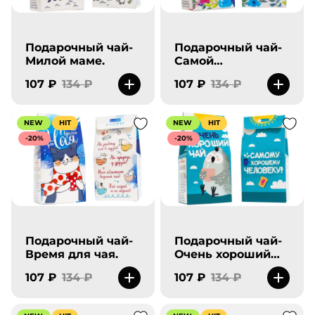
Подарочный чай-
Подарочный чай-
Милой маме.
Самой
прекрасной на
107 ₽
134 ₽
107 ₽
134 ₽
свете.
NEW
HIT
NEW
HIT
-20%
-20%
Подарочный чай-
Подарочный чай-
Время для чая.
Очень хороший
чай.
107 ₽
134 ₽
107 ₽
134 ₽