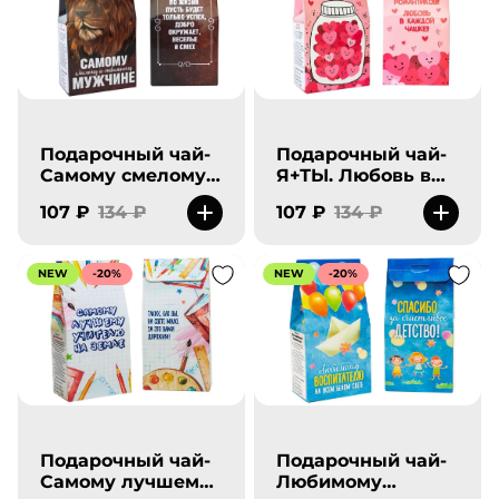
Подарочный чай-
Подарочный чай-
Самому смелому
Я+ТЫ. Любовь в
и отважному
каждой чашке.
107 ₽
134 ₽
107 ₽
134 ₽
мужчине.
NEW
-20%
NEW
-20%
Подарочный чай-
Подарочный чай-
Самому лучшему
Любимому