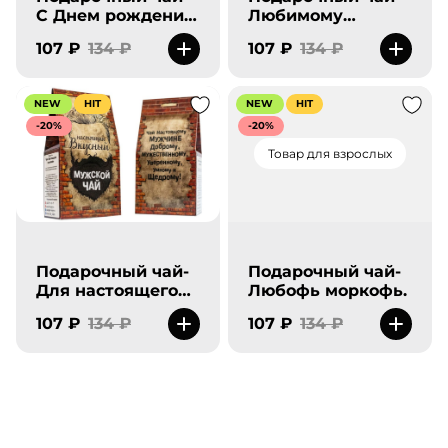
С Днем рождения-
Любимому
новый.
папуле. Ты самый
107 ₽
134 ₽
107 ₽
134 ₽
лучший!
NEW
HIT
NEW
HIT
-20%
-20%
Товар для взрослых
Подарочный чай-
Подарочный чай-
Для настоящего
Любофь моркофь.
мужчины .
107 ₽
134 ₽
107 ₽
134 ₽