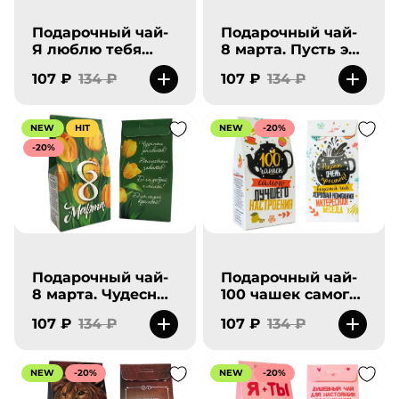
Подарочный чай-
Подарочный чай-
Я люблю тебя
8 марта. Пусть эта
очень сильно.
весна подарит
107 ₽
134 ₽
107 ₽
134 ₽
тебе только
радость и счастье.
NEW
HIT
NEW
-20%
-20%
Подарочный чай-
Подарочный чай-
8 марта. Чудесных
100 чашек самого
рассветов.
лучшего
107 ₽
134 ₽
107 ₽
134 ₽
настроения.
NEW
-20%
NEW
-20%