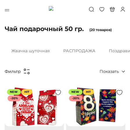
Чай подарочный 50 гр.
(20 товаров)
Жвачка шуточная
РАСПРОДАЖА
Поздрави
Показать
Фильтр
NEW
HIT
NEW
HIT
-20%
-20%