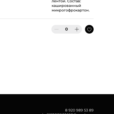
лентой. Состав:
кашированный
микрогофрокартон.
8 920 989 53 89