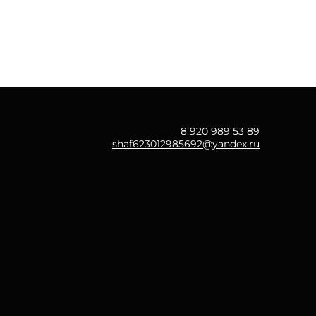
8 920 989 53 89
shaf623012985692@yandex.ru