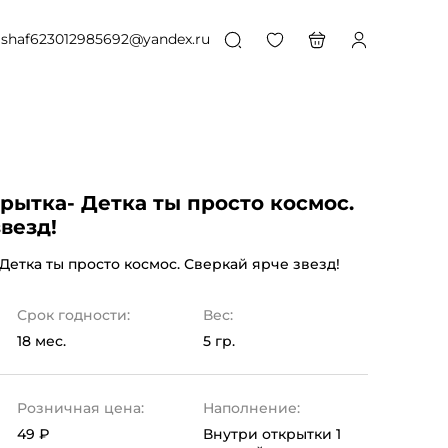
shaf623012985692@yandex.ru
рытка- Детка ты просто космос.
везд!
Детка ты просто космос. Сверкай ярче звезд!
Срок годности:
Вес:
18 мес.
5 гр.
Розничная цена:
Наполнение:
49 ₽
Внутри открытки 1