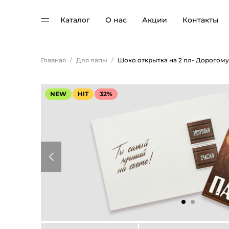
Каталог
О нас
Акции
Контакты
/
/
Главная
Для папы
NEW
HIT
32%