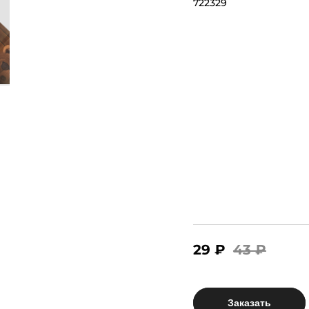
722329
29 ₽
43 ₽
Заказать