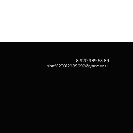
8 920 989 53 89
shaf623012985692@yandex.ru