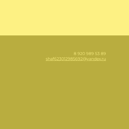
8 920 989 53 89
shaf623012985692@yandex.ru