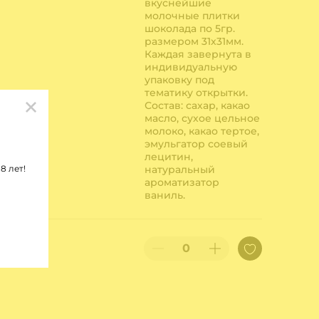
вкуснейшие
молочные плитки
шоколада по 5гр.
размером 31х31мм.
Каждая завернута в
индивидуальную
упаковку под
тематику открытки.
Состав: сахар, какао
масло, сухое цельное
молоко, какао тертое,
эмульгатор соевый
лецитин,
8 лет!
натуральный
ароматизатор
ваниль.