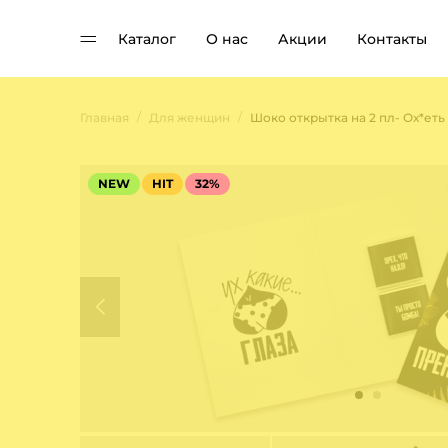
Каталог
О нас
Акции
Контакты
/
/
Главная
Для женщин
NEW
HIT
32%