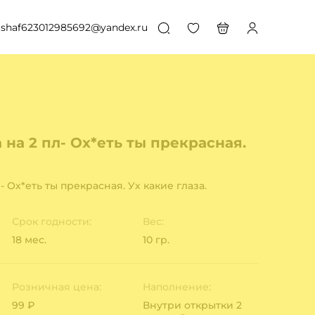
shaf623012985692@yandex.ru
на 2 пл- Ох*еть ты прекрасная.
- Ох*еть ты прекрасная. Ух какие глаза.
Срок годности:
Вес:
18 мес.
10 гр.
Розничная цена:
Наполнение:
99 ₽
Внутри открытки 2