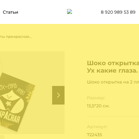
8 920 989 53 89
Статьи
Шоко открытка на 2 пл- Ох*еть ты прекрасная. Ух какие глаза.
Шоко открытка 
Ух какие глаза.
Шоко открытка на 2 пл
Размер:
13,5*20 см.
Артикул:
722435