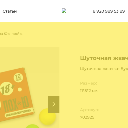
8 920 989 53 89
Статьи
ва Юю пох*ю.
Шуточная жвач
Шуточная жвачка- Бук
Размер:
11*5*2 см.
Артикул:
702925