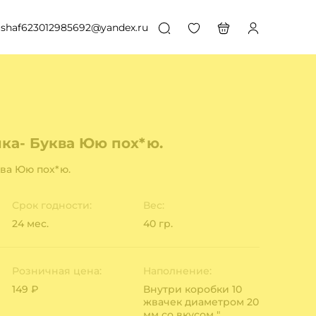
shaf623012985692@yandex.ru
ка- Буква Юю пох*ю.
ва Юю пох*ю.
Срок годности:
Вес:
24 мес.
40 гр.
Розничная цена:
Наполнение:
149 ₽
Внутри коробки 10
жвачек диаметром 20
мм со вкусом "