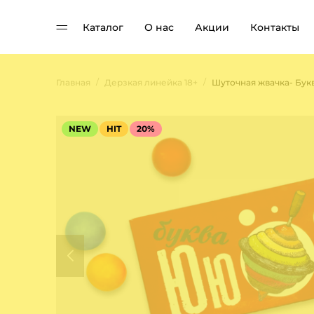
Каталог
О нас
Акции
Контакты
/
/
Главная
Дерзкая линейка 18+
Шуточная жвачка- Бук
NEW
HIT
20%