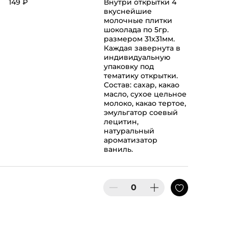
149 ₽
Внутри открытки 4
вкуснейшие
молочные плитки
шоколада по 5гр.
размером 31х31мм.
Каждая завернута в
индивидуальную
упаковку под
тематику открытки.
Состав: сахар, какао
масло, сухое цельное
молоко, какао тертое,
эмульгатор соевый
лецитин,
натуральный
ароматизатор
ваниль.