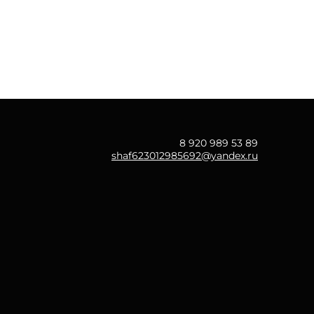
8 920 989 53 89
shaf623012985692@yandex.ru