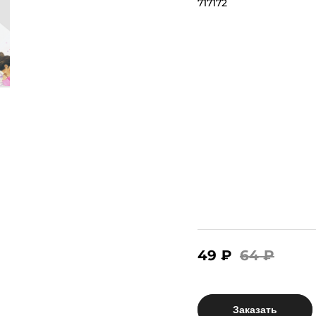
717172
49 ₽
64 ₽
Заказать