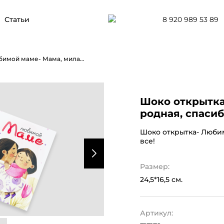
8 920 989 53 89
Статьи
Шоко открытка- Любимой маме- Мама, милая, родная, спасибо тебе за все!
Шоко открытка
родная, спасиб
Шоко открытка- Любим
все!
Размер:
24,5*16,5 см.
Артикул: