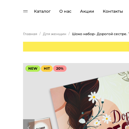
Каталог
О нас
Акции
Контакты
/
/
Главная
Для женщин
NEW
HIT
20%