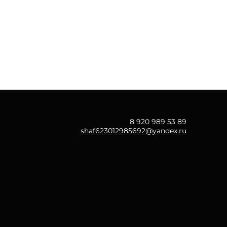
8 920 989 53 89
shaf623012985692@yandex.ru