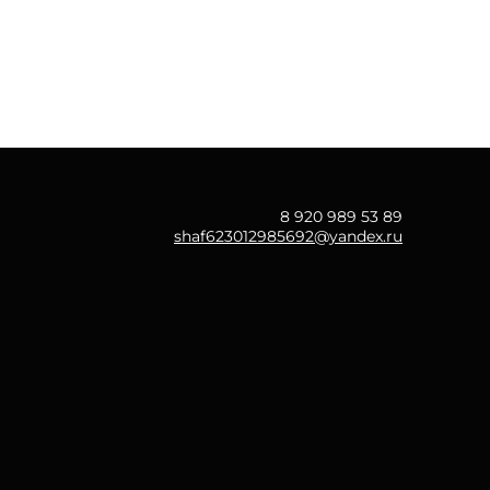
8 920 989 53 89
shaf623012985692@yandex.ru