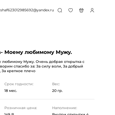
shaf623012985692@yandex.ru
- Моему любимому Мужу.
у любимому Мужу. Очень добрая открытка с
ворим спасибо за: За силу воли, За добрый
, За крепкое плечо
Срок годности:
Вес:
18 мес.
20 гр.
Розничная цена:
Наполнение:
149 ₽
Внутри открытки 4