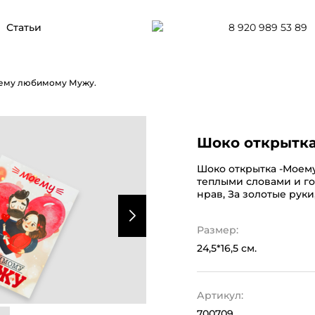
8 920 989 53 89
Статьи
оему любимому Мужу.
Шоко открытка
Шоко открытка -Моем
теплыми словами и го
нрав, За золотые руки
Размер:
24,5*16,5 см.
Артикул:
700709