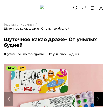
/
/
Главная
Новинки
Шуточное какао драже- От унылых будней
Шуточное какао драже- От унылых
будней
Шуточное какао драже- От унылых будней.
NEW
HIT