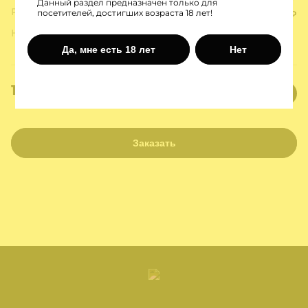
Данный раздел предназначен только для
Розничная цена:
посетителей, достигших возраста 18 лет!
249 ₽
Кружка с надписью- не надо
Наполнение:
стесняться быть а*уенной.
Да, мне есть 18 лет
Нет
124 ₽
155 ₽
Заказать