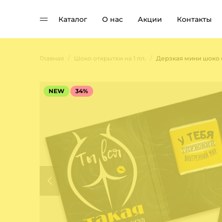
Каталог
О нас
Акции
Контакты
/
/
Главная
Шоко открытки на 1 пл.
NEW
34%