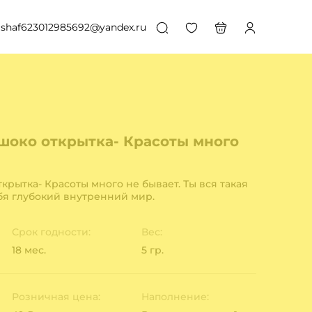
shaf623012985692@yandex.ru
шоко открытка- Красоты много
крытка- Красоты много не бывает. Ты вся такая
бя глубокий внутренний мир.
Срок годности:
Вес:
18 мес.
5 гр.
Розничная цена:
Наполнение: