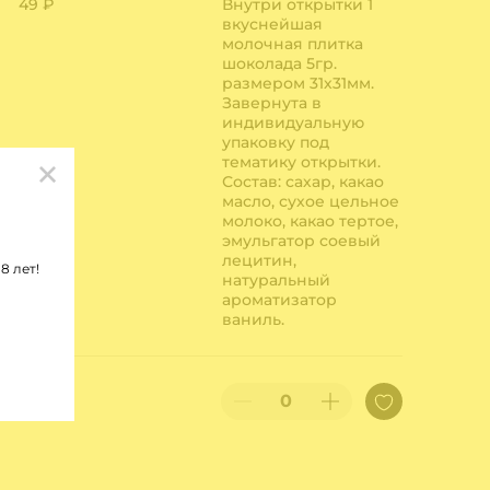
49 ₽
Внутри открытки 1
вкуснейшая
молочная плитка
шоколада 5гр.
размером 31х31мм.
Завернута в
индивидуальную
упаковку под
тематику открытки.
Состав: сахар, какао
масло, сухое цельное
молоко, какао тертое,
эмульгатор соевый
лецитин,
8 лет!
натуральный
ароматизатор
ваниль.