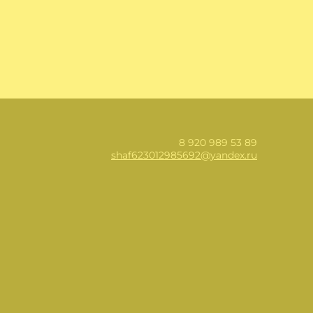
8 920 989 53 89
shaf623012985692@yandex.ru