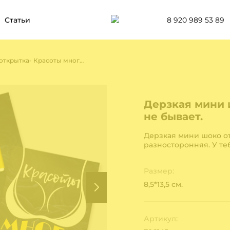
8 920 989 53 89
Статьи
Дерзкая мини шоко открытка- Красоты много не бывает.
Дерзкая мини 
не бывает.
Дерзкая мини шоко от
разносторонняя. У те
Размер:
8,5*13,5 см.
Артикул: