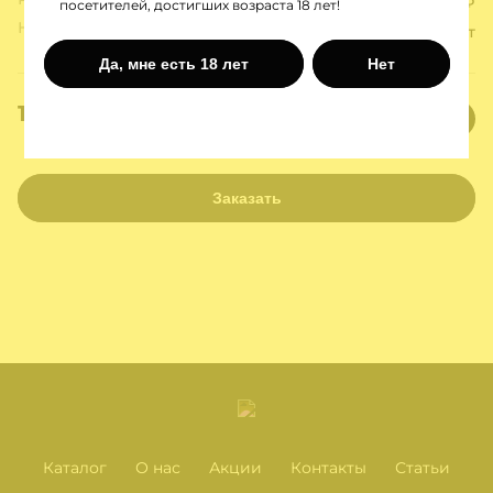
49 ₽
посетителей, достигших возраста 18 лет!
Наполнение:
Конверт для денег- Тебе уже за 30 лет
Да, мне есть 18 лет
Нет
11 ₽
Заказать
Каталог
О нас
Акции
Контакты
Статьи