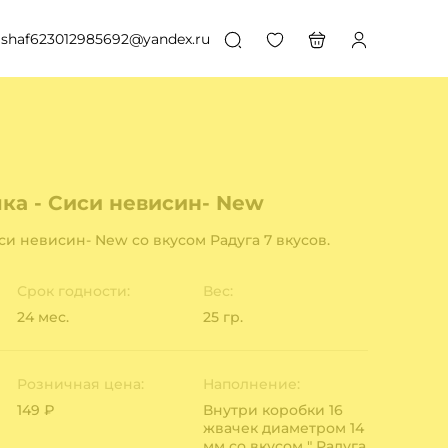
shaf623012985692@yandex.ru
ка - Сиси невисин- New
си невисин- New cо вкусом Радуга 7 вкусов.
Срок годности:
Вес:
24 мес.
25 гр.
Розничная цена:
Наполнение:
149 ₽
Внутри коробки 16
жвачек диаметром 14
мм со вкусом " Радуга