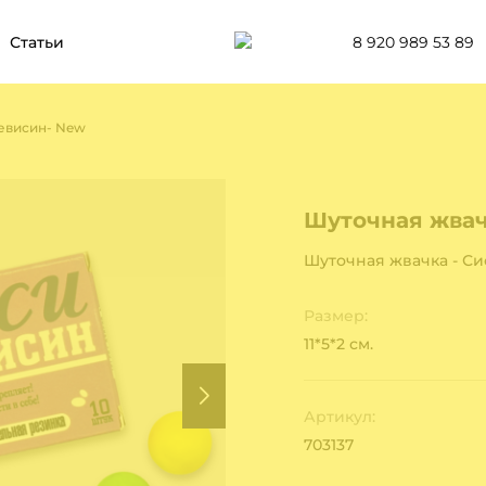
8 920 989 53 89
Статьи
невисин- New
Шуточная жвач
Шуточная жвачка - Си
Размер:
11*5*2 см.
Артикул:
703137