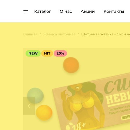
Каталог
О нас
Акции
Контакты
/
/
Главная
Жвачка шуточная
Шуточная жвачка - Сиси 
NEW
HIT
20%