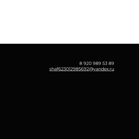
8 920 989 53 89
shaf623012985692@yandex.ru