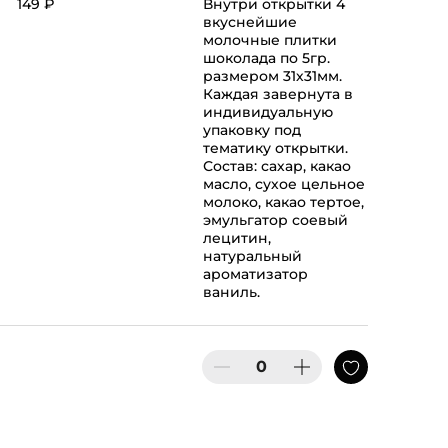
149 ₽
Внутри открытки 4
вкуснейшие
молочные плитки
шоколада по 5гр.
размером 31х31мм.
Каждая завернута в
индивидуальную
упаковку под
тематику открытки.
Состав: сахар, какао
масло, сухое цельное
молоко, какао тертое,
эмульгатор соевый
лецитин,
натуральный
ароматизатор
ваниль.