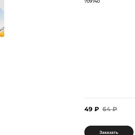
709740
49 ₽
64 ₽
Заказать