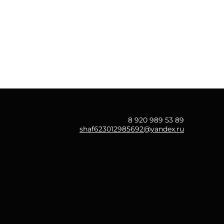
8 920 989 53 89
shaf623012985692@yandex.ru