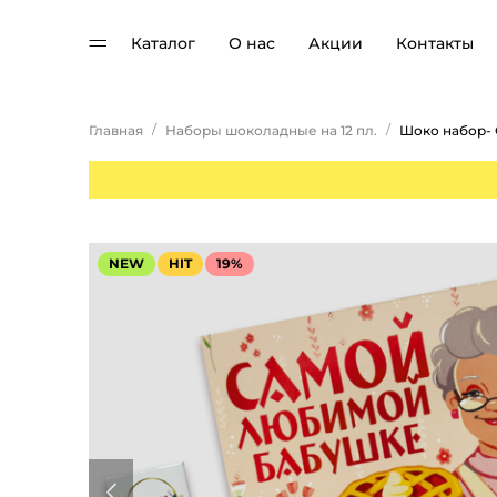
Каталог
О нас
Акции
Контакты
/
/
Главная
Наборы шоколадные на 12 пл.
NEW
HIT
19%