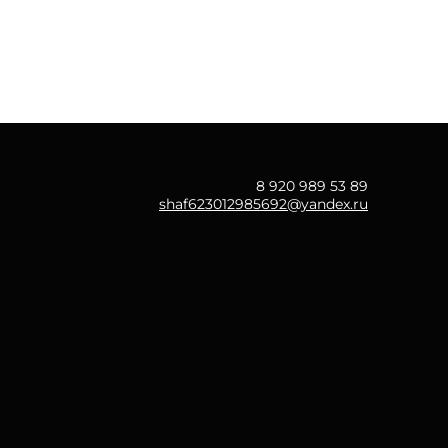
8 920 989 53 89
shaf623012985692@yandex.ru