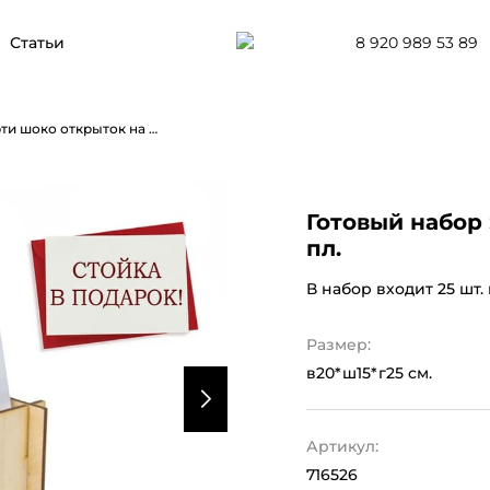
8 920 989 53 89
Статьи
Готовый набор S-1 ассорти шоко открыток на 4 пл.
Готовый набор 
пл.
В набор входит 25 шт.
Размер:
в20*ш15*г25 см.
Артикул:
716526