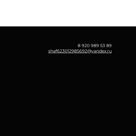
8 920 989 53 89
shaf623012985692@yandex.ru