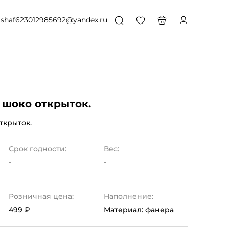
shaf623012985692@yandex.ru
 шоко открыток.
ткрыток.
Срок годности:
Вес:
-
-
Розничная цена:
Наполнение:
499 ₽
Материал: фанера