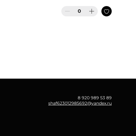
8 920 989 53 89
shaf623012985692@yandex.ru